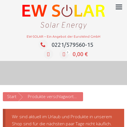
EW-SOLAR – Ein Angebot der EuroWind GmbH
0221/579560-15
0,00
€
0
Start
Produkte verschlagwortet mit „Solar“
Wir sind aktuell im Urlaub und Produkte in unserem
Shop sind für die nächsten paar Tage nicht käuflich.